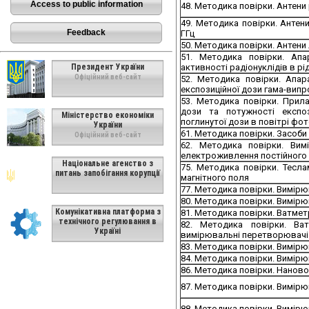
Αccess to public information
48. Методика повірки. Антени
49. Методика повірки. Антени
Feedback
ГГц
50. Методика повірки. Антени
51. Методика повірки. Апа
Президент України
активності радіонуклідів в рі
Офіційний веб-сайт
52. Методика повірки. Апар
експозиційної дози гама-випр
53. Методика повірки. Прил
дози та потужності експоз
Міністерство економіки
поглинутої дози в повітрі фо
України
61. Методика повірки. Засоб
Офіційний веб-сайт
62. Методика повірки. Вим
електроживлення постійного 
Національне агенство з
75. Методика повірки. Тесла
питань запобігання корупції
магнітного поля
77. Методика повірки. Вимірю
80. Методика повірки. Вимiрю
Комунікативна платформа з
81. Методика повірки. Ватме
технічного регулювання в
82. Методика повірки. Ва
Україні
вимірювальні перетворювачі 
83. Методика повірки. Вимір
84. Методика повірки. Вимірю
86. Методика повірки. Нанов
87. Методика повірки. Вимір
88. Методика повірки. Вимірю