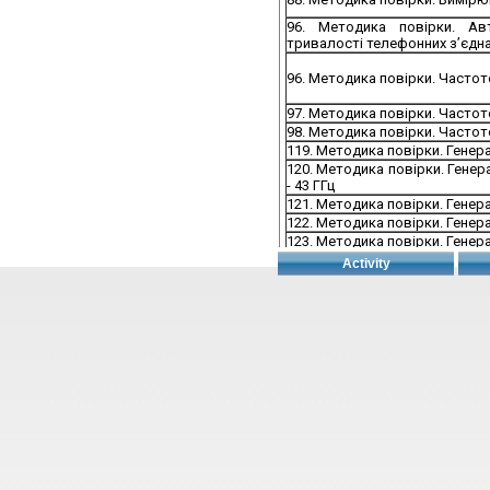
96. Методика повірки. Ав
тривалості телефонних з’єдн
96. Методика повірки. Частот
97. Методика повірки. Частот
98. Методика повірки. Частот
119. Методика повірки. Генер
120. Методика повірки. Генер
- 43 ГГц
121. Методика повірки. Гене
122. Методика повірки. Генер
123. Методика повірки. Генер
124. Методика повірки. Генер
Activity
125. Методика повірки. Гене
126. Методика повірки. Генер
127. Методика повірки. Генер
128. Методика повірки. Генер
129. Методика повірки. Гирі кл
130. Методика повірки. Глоба
призначення
145. Методика повірки. Кало
161. Методика повірки. Лічил
166. Методика повірки. 
динамічного вимірювання кіль
речовин