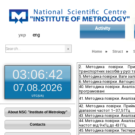
Activity
eng
укр
»
»
Home
Struct
S
###SEARCHPLACEHOLDER###
2. Методика повірки. Пр
03:06:43
транспортних засобів у русі 
5. Методика повірки. Ваги зал
6. Методика повірки. Автоцис
07.08.2026
40. Методика повірки. Аналі
програмовані
UTC(UA)
41. Методика повірки. Аналі
42. Методика повірки. Прий
діапазоні частот 1–37,5 ГГц
About NSC "Institute of Metrology"
43. Методика повірки. Аналі
44. Методика повірки. Аналіз
Contacts
частот від 9 кГц до 43 ГГц
45. Методика повірки. Тестери