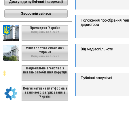
Доступ до публічної інформації
Зворотній зв'язок
Положення про обрання ген
директора
Президент України
Офіційний веб-сайт
Міністерство економіки
Від медіаспільноти
України
Офіційний веб-сайт
Національне агенство з
питань запобігання корупції
Публічні закупівлі
Комунікативна платформа з
технічного регулювання в
Україні