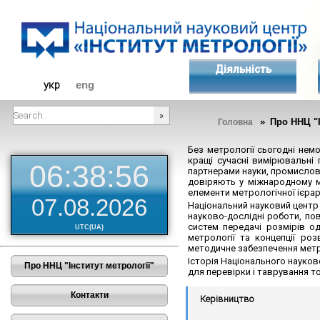
Діяльність
укр
eng
» Про ННЦ "І
Головна
###SEARCHPLACEHOLDER###
Без метрології сьогодні нем
кращі сучасні вимірювальні 
06:38:57
партнерами науки, промислово
довіряють у міжнародному ма
елементи метрологічної ієрарх
07.08.2026
Національний науковий центр 
науково-дослідні роботи, по
систем передачі розмірів о
UTC(UA)
метрології та концепції ро
методичне забезпечення метро
Історія Національного науков
Про ННЦ "Інститут метрології"
для перевірки і таврування то
Контакти
Керівництво