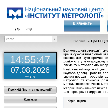
Діяльність
укр
eng
» Про ННЦ "І
Головна
###SEARCHPLACEHOLDER###
Без метрології сьогодні нем
кращі сучасні вимірювальні 
14:55:48
партнерами науки, промислово
довіряють у міжнародному ма
елементи метрологічної ієрарх
07.08.2026
Національний науковий центр 
науково-дослідні роботи, по
систем передачі розмірів о
UTC(UA)
метрології та концепції ро
методичне забезпечення метро
Історія Національного науков
Про ННЦ "Інститут метрології"
для перевірки і таврування то
Контакти
Керівництво