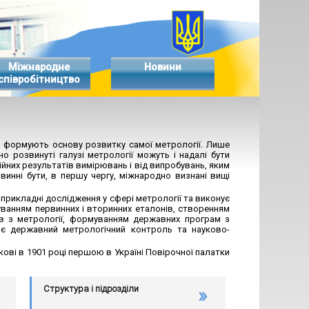
Міжнародне
Новини
співробітництво
у, формують основу розвитку самої метрології. Лише
о розвинуті галузі метрології можуть і надалі бути
ійних результатів вимірювань і від випробувань, яким
винні бути, в першу чергу, міжнародно визнані вищі
 прикладні дослідження у сфері метрології та виконує
суванням первинних і вторинних еталонів, створенням
в з метрології, формуванням державних програм з
нює державний метрологічний контроль та науково-
кові в 1901 році першою в Україні Повірочної палатки
Структура і підрозділи