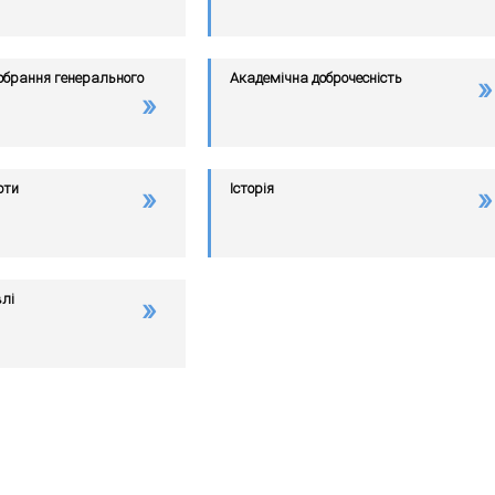
обрання генерального
Академічна доброчесність
оти
Історія
влі