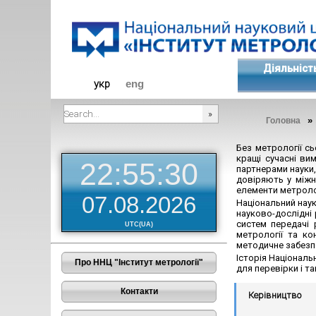
Діяльніст
укр
eng
»
Головна
###SEARCHPLACEHOLDER###
Без метрології с
кращі сучасні ви
22:55:30
партнерами науки,
довіряють у міжн
елементи метрологі
07.08.2026
Національний наук
науково-дослідні 
систем передачі
UTC(UA)
метрології та ко
методичне забезпе
Історія Національ
Про ННЦ "Інститут метрології"
для перевірки і та
Контакти
Керівництво