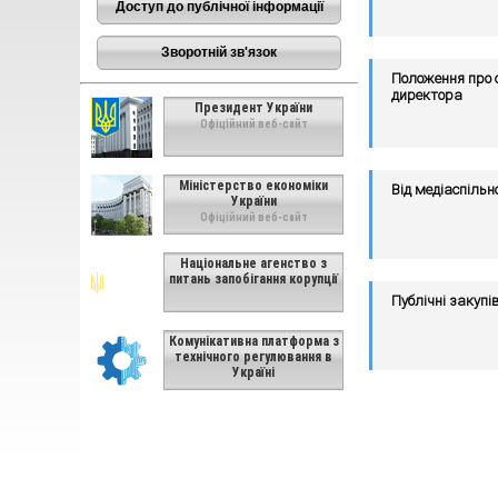
Доступ до публічної інформації
Зворотній зв'язок
Положення про 
директора
Президент України
Офіційний веб-сайт
Міністерство економіки
Від медіаспільн
України
Офіційний веб-сайт
Національне агенство з
питань запобігання корупції
Публічні закупі
Комунікативна платформа з
технічного регулювання в
Україні