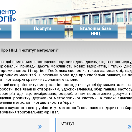
ь
Послуги
Еталонна база
ННЦ
 Про ННЦ "Інститут метрології"
ьогодні неможливе проведення наукових досліджень, які, в свою черг
мірювальні прилади дають можливість нових відкриттів, і тільки дійсн
 промисловості і торгівлі. Глобальна економіка також залежить від над
ародному масштабі. І, оскільки мова йде про глобальні оцінках, це по
чної ієрархії країни - національні еталони.
овий центр «Інститут метрології» проводить наукові фундаментальні та
роботи, пов'язані із створенням, удосконаленням, зберіганням, засто
 розмірів одиниць вимірювань, розробленням нормативних документі
нцепції розвитку державної метрологічної системи, а також здійс
чення метрологічної діяльності в Україні.
ного наукового центру «Інститут метрології» почалася з відкриття в Хар
врування торговельних мір і ваг.
Статут