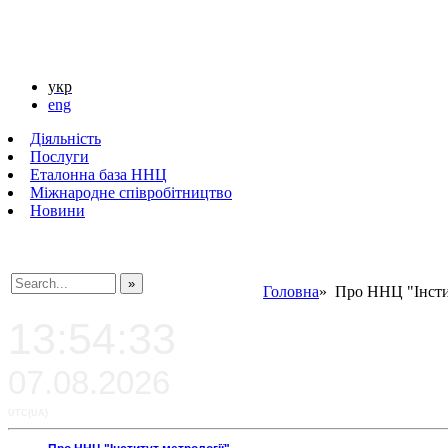
укр
eng
Діяльність
Послуги
Еталонна база ННЦ
Міжнародне співробітництво
Новини
Головна
» Про ННЦ "Інсти
###SEARCHPLACEHOLDER###
13:54:33
07.08.2026
UTC(UA)