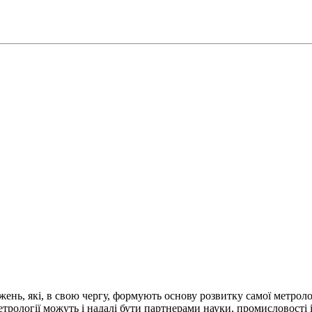
жень, які, в свою чергу, формують основу розвитку самої метрол
метрології можуть і надалі бути партнерами науки, промисловості 