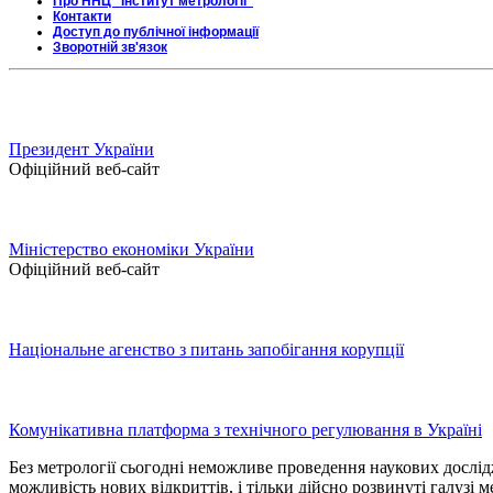
Про ННЦ "Інститут метрології"
Контакти
Доступ до публічної інформації
Зворотній зв'язок
Президент України
Офіційний веб-сайт
Міністерство економіки України
Офіційний веб-сайт
Національне агенство з питань запобігання корупції
Комунікативна платформа з технічного регулювання в Україні
Без метрології сьогодні неможливе проведення наукових дослід
можливість нових відкриттів, і тільки дійсно розвинуті галузі 