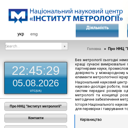
Діяльність
укр
eng
» Про ННЦ "І
Головна
###SEARCHPLACEHOLDER###
Без метрології сьогодні нем
кращі сучасні вимірювальні 
22:45:30
партнерами науки, промислово
довіряють у міжнародному ма
елементи метрологічної ієрарх
05.08.2026
Національний науковий центр 
науково-дослідні роботи, по
систем передачі розмірів о
UTC(UA)
метрології та концепції ро
методичне забезпечення метро
Історія Національного науков
Про ННЦ "Інститут метрології"
для перевірки і таврування то
Контакти
Керівництво