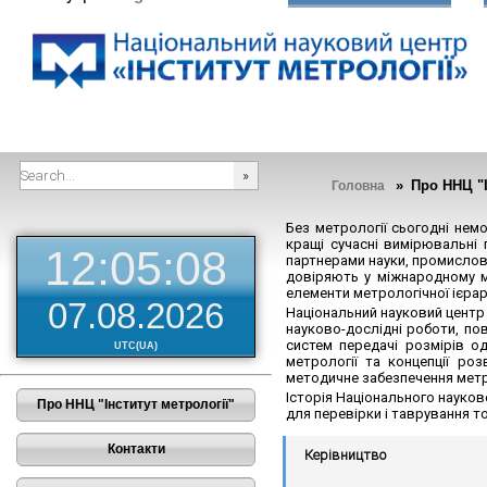
» Про ННЦ "І
Головна
###SEARCHPLACEHOLDER###
Без метрології сьогодні нем
кращі сучасні вимірювальні 
12:05:09
партнерами науки, промислово
довіряють у міжнародному ма
елементи метрологічної ієрарх
07.08.2026
Національний науковий центр 
науково-дослідні роботи, по
систем передачі розмірів о
UTC(UA)
метрології та концепції ро
методичне забезпечення метро
Історія Національного науков
Про ННЦ "Інститут метрології"
для перевірки і таврування то
Контакти
Керівництво