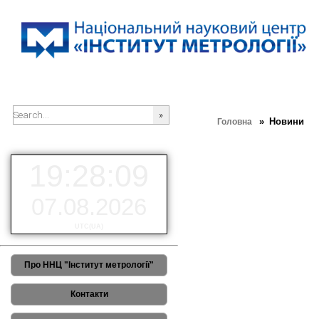
» Новини
Головна
###SEARCHPLACEHOLDER###
РЕЗУЛЬТАТИ 3-го Європей
19:28:09
07.08.2026
UTC(UA)
Про ННЦ "Інститут метрології"
Контакти
23-25 червня 2026 року в місті 