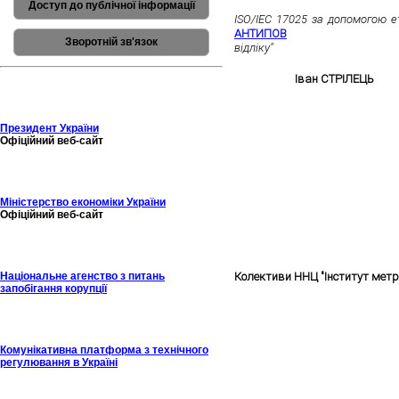
Молоді метрологи ННЦ "Інстит
Доступ до публічної інформації
ISO/IEC 17025 за допомогою е
АНТИПОВ
з роботою на те
Зворотній зв'язок
відліку"
успішно представили сво
За результатами оцінювання в
EURAMET,
Іван СТРІЛЕЦЬ
пос
День Науки та Всесвітній 
Президент України
Офіційний веб-сайт
Міністерство економіки України
Офіційний веб-сайт
Національне агенство з питань
Колективи ННЦ "Інститут метр
запобігання корупції
Всесвітній День Метрології
Комунікативна платформа з технічного
регулювання в Україні