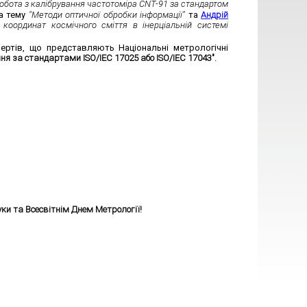
бота з калібрування частотоміра CNT-91 за стандартом
а тему
"Методи оптичної обробки інформації"
та
Андрій
оординат космічного сміття в інерціальній системі
ертів, що представляють Національні метрологічні
ання за стандартами ISO/IEC 17025 або
ISO/IEC 17043
".
ки та Всесвітнім Днем Метрології!