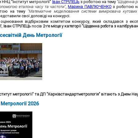
 ННЦ "Інститут метрології"
Іван СТРІЛЕЦЬ
з роботою на тему
"
Щоденна ро
допомогою еталона часу та частоти"
,
Марина ПАВЛЮЧЕНКО
з роботою н
тою на тему
"Математчне моделювання системи вимірювача кутових к
едставили свої доповіді на конкурсі.
оцінювання відбірковим комітетом конкурсу, який складався з експ
T,
Іван СТРІЛЕЦЬ
посів
2-ге місце у категорії "Щоденна робота з калібрув
сесвітній День Метрології
ститут метрології" та ДП "Харківстандартметрологія" вітають з Днем Нау
 Метрології 2026