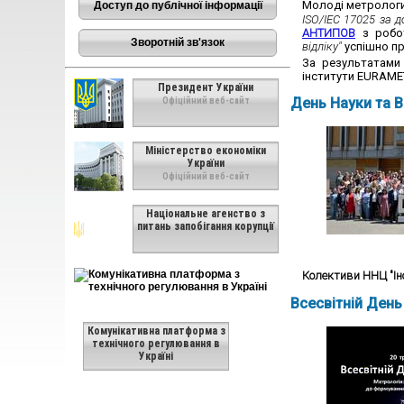
Молоді метрологи
Доступ до публічної інформації
ISO/IEC 17025 за 
АНТИПОВ
з робо
Зворотній зв'язок
відліку"
успішно пр
За результатами 
інститути EURAME
Президент України
День Науки та В
Офіційний веб-сайт
Міністерство економіки
України
Офіційний веб-сайт
Національне агенство з
питань запобігання корупції
Колективи ННЦ "Ін
Всесвітній День
Комунікативна платформа з
технічного регулювання в
Україні