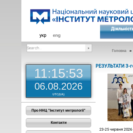
Діяльніст
укр
eng
»
Головна
###SEARCHPLACEHOLDER###
РЕЗУЛЬТАТИ 3-г
11:15:53
06.08.2026
UTC(UA)
Про ННЦ "Інститут метрології"
Контакти
23-25 червня 2026