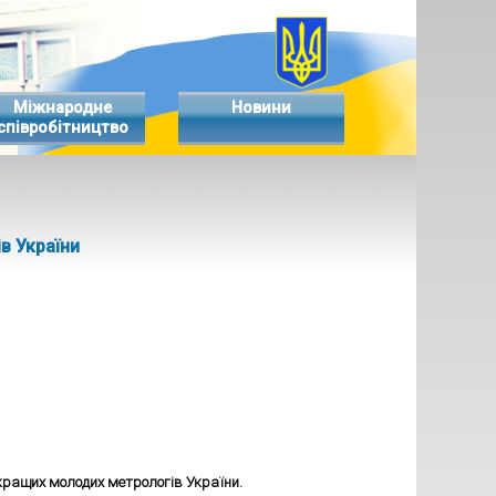
Міжнародне
Новини
співробітництво
в України
кращих молодих метрологів України.