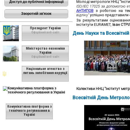
Молоді метрологи ННЦ "Інсти
Доступ до публічної інформації
ISO/IEC 17025 за допомогою е
АНТИПОВ
з роботою на т
Зворотній зв'язок
відліку"
успішно представили с
За результатами оцінювання
інститути EURAMET,
Іван СТР
Президент України
День Науки та Всесвітній
Офіційний веб-сайт
Міністерство економіки
України
Офіційний веб-сайт
Національне агенство з
питань запобігання корупції
Колективи ННЦ "Інститут метр
Всесвітній День Метролог
Комунікативна платформа з
технічного регулювання в
Україні