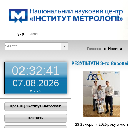
Діяльність
укр
eng
» Новини
Головна
###SEARCHPLACEHOLDER###
РЕЗУЛЬТАТИ 3-го Європе
02:32:42
07.08.2026
UTC(UA)
Про ННЦ "Інститут метрології"
Контакти
23-25 червня 2026 року в міст