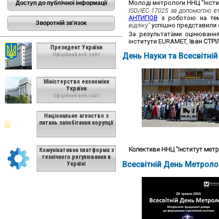
Молоді метрологи ННЦ "Інсти
Доступ до публічної інформації
ISO/IEC 17025 за допомогою е
АНТИПОВ
з роботою на т
Зворотній зв'язок
відліку"
успішно представили с
За результатами оцінювання
інститути EURAMET,
Іван СТР
Президент України
День Науки та Всесвітній
Офіційний веб-сайт
Міністерство економіки
України
Офіційний веб-сайт
Національне агенство з
питань запобігання корупції
Колективи ННЦ "Інститут метр
Комунікативна платформа з
технічного регулювання в
Всесвітній День Метролог
Україні