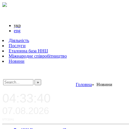
укр
eng
Діяльність
Послуги
Еталонна база ННЦ
Міжнародне співробітництво
Новини
Головна
» Новини
###SEARCHPLACEHOLDER###