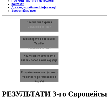
04:33:40
07.08.2026
UTC(UA)
Про ННЦ "Інститут метрології"
Контакти
Доступ до публічної інформації
Зворотній зв'язок
Президент України
Офіційний веб-сайт
Міністерство економіки
України
Офіційний веб-сайт
Національне агенство з
питань запобігання корупції
Комунікативна платформа з
технічного регулювання в