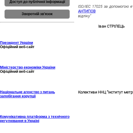
Молоді метрологи ННЦ "Інстит
Доступ до публічної інформації
ISO/IEC 17025 за допомогою е
АНТИПОВ
з роботою на те
Зворотній зв'язок
відліку"
успішно представили сво
За результатами оцінювання в
EURAMET,
Іван СТРІЛЕЦЬ
пос
День Науки та Всесвітній 
Президент України
Офіційний веб-сайт
Міністерство економіки України
Офіційний веб-сайт
Національне агенство з питань
Колективи ННЦ "Інститут метр
запобігання корупції
Всесвітній День Метрології
Комунікативна платформа з технічного
регулювання в Україні