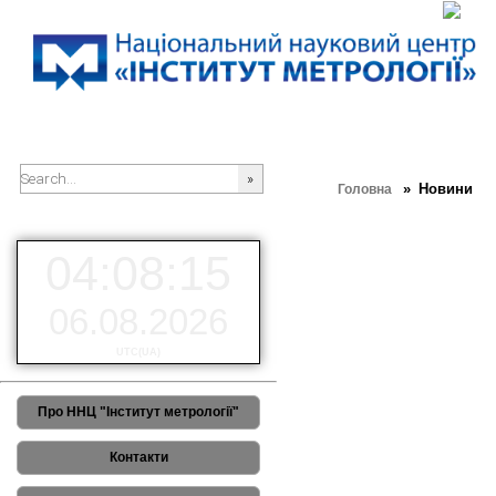
» Новини
Головна
###SEARCHPLACEHOLDER###
РЕЗУЛЬТАТИ 3-го Європей
04:08:15
06.08.2026
UTC(UA)
Про ННЦ "Інститут метрології"
Контакти
23-25 червня 2026 року в місті 