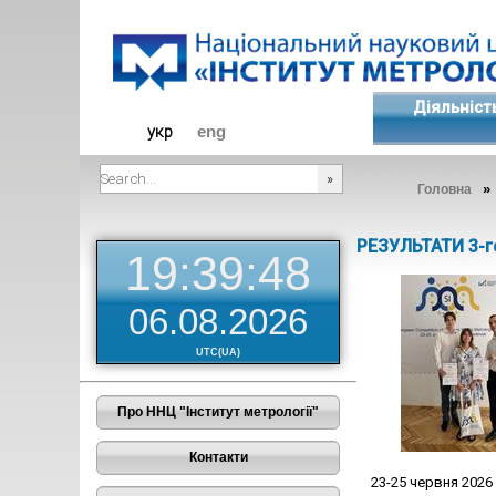
Діяльніст
укр
eng
»
Головна
###SEARCHPLACEHOLDER###
РЕЗУЛЬТАТИ 3-г
19:39:48
06.08.2026
UTC(UA)
Про ННЦ "Інститут метрології"
Контакти
23-25 червня 2026