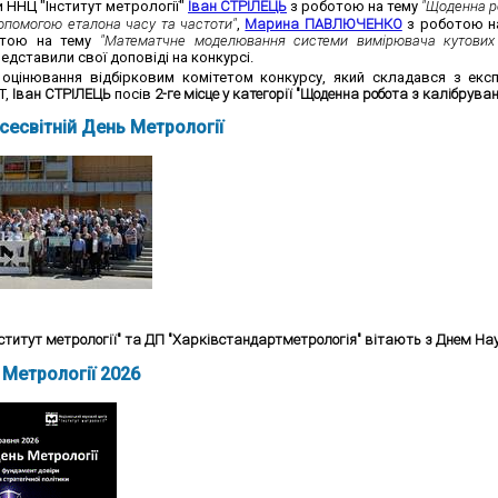
 ННЦ "Інститут метрології"
Іван СТРІЛЕЦЬ
з роботою на тему
"
Щоденна ро
допомогою еталона часу та частоти"
,
Марина ПАВЛЮЧЕНКО
з роботою н
тою на тему
"Математчне моделювання системи вимірювача кутових к
едставили свої доповіді на конкурсі.
оцінювання відбірковим комітетом конкурсу, який складався з експ
T,
Іван СТРІЛЕЦЬ
посів
2-ге місце у категорії "Щоденна робота з калібрув
сесвітній День Метрології
ститут метрології" та ДП "Харківстандартметрологія" вітають з Днем Нау
 Метрології 2026