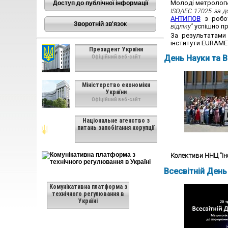
Молоді метрологи
Доступ до публічної інформації
ISO/IEC 17025 за 
АНТИПОВ
з робо
Зворотній зв'язок
відліку"
успішно пр
За результатами 
інститути EURAME
Президент України
День Науки та В
Офіційний веб-сайт
Міністерство економіки
України
Офіційний веб-сайт
Національне агенство з
питань запобігання корупції
Колективи ННЦ "Ін
Всесвітній День
Комунікативна платформа з
технічного регулювання в
Україні