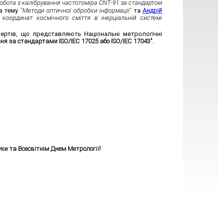
бота з калібрування частотоміра CNT-91 за стандартом
а тему
"Методи оптичної обробки інформації"
та
Андрій
оординат космічного сміття в інерціальній системі
ертів, що представляють Національні метрологічні
ання за стандартами ISO/IEC 17025 або
ISO/IEC 17043
".
ки та Всесвітнім Днем Метрології!