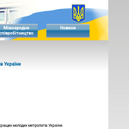
Міжнародне
Новини
співробітництво
в України
кращих молодих метрологів України.