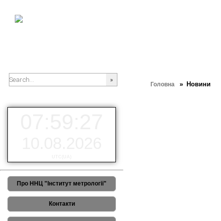
» Новини
Головна
###SEARCHPLACEHOLDER###
РЕЗУЛЬТАТИ 3-го Європей
07:59:27
10.08.2026
UTC(UA)
Про ННЦ "Інститут метрології"
Контакти
23-25 червня 2026 року в місті 