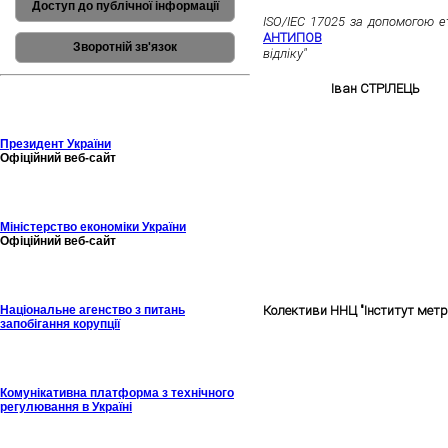
Молоді метрологи ННЦ "Інстит
Доступ до публічної інформації
ISO/IEC 17025 за допомогою е
АНТИПОВ
з роботою на те
Зворотній зв'язок
відліку"
успішно представили сво
За результатами оцінювання в
EURAMET,
Іван СТРІЛЕЦЬ
пос
День Науки та Всесвітній 
Президент України
Офіційний веб-сайт
Міністерство економіки України
Офіційний веб-сайт
Національне агенство з питань
Колективи ННЦ "Інститут метр
запобігання корупції
Всесвітній День Метрології
Комунікативна платформа з технічного
регулювання в Україні