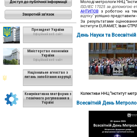
Молоді метрологи ННЦ "Інсти
Доступ до публічної інформації
ISO/IEC 17025 за допомогою е
АНТИПОВ
з роботою на т
Зворотній зв'язок
відліку"
успішно представили с
За результатами оцінювання
інститути EURAMET,
Іван СТР
Президент України
День Науки та Всесвітній
Офіційний веб-сайт
Міністерство економіки
України
Офіційний веб-сайт
Національне агенство з
питань запобігання корупції
Колективи ННЦ "Інститут метр
Комунікативна платформа з
технічного регулювання в
Всесвітній День Метролог
Україні