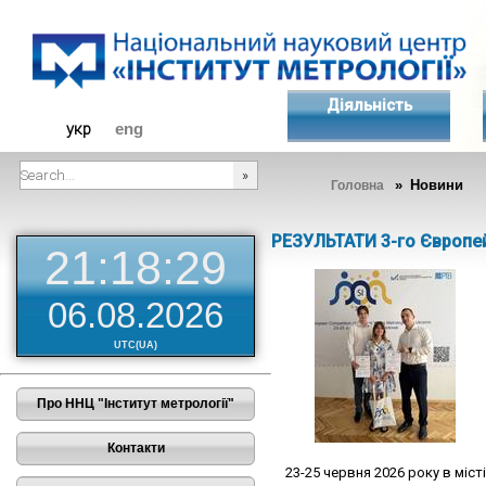
Діяльність
укр
eng
» Новини
Головна
###SEARCHPLACEHOLDER###
РЕЗУЛЬТАТИ 3-го Європе
21:18:29
06.08.2026
UTC(UA)
Про ННЦ "Інститут метрології"
Контакти
23-25 червня 2026 року в міст