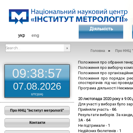
Діяльність
укр
eng
»
Головна
Про ННЦ "
###SEARCHPLACEHOLDER###
Положення про обрання генер
Положення про виборчу коміс
09:38:58
Положення про організаційни
Положення про порядок реєст
спостерігачів під час провед
07.08.2026
Програма діяльності Неєжмако
UTC(UA)
20 листопада 2020 року з 9.00
Для участі у виборах було з
Прийняли участь -
66
.
Про ННЦ "Інститут метрології"
Результати виборів. За канди
ЗА -
64
Контакти
Не підтримали -
1
Недійсних бюлетенів -
1