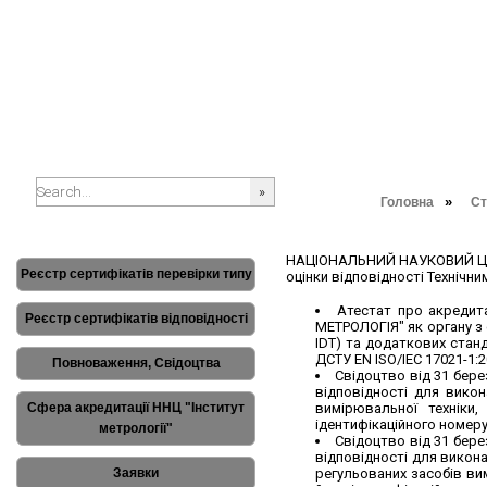
»
Головна
Ст
###SEARCHPLACEHOLDER###
НАЦІОНАЛЬНИЙ НАУКОВИЙ ЦЕНТР
Реєстр сертифікатів перевірки типу
оцінки відповідності Технічн
Атестат про акредит
Реєстр сертифікатів відповідності
МЕТРОЛОГІЯ" як органу з с
IDT) та додаткових стандар
ДСТУ EN ISO/IEC 17021-1:2017
Повноваження, Свідоцтва
Свідоцтво від 31 бере
відповідності для викон
Сфера акредитації ННЦ "Інститут
вимірювальної техніки
ідентифікаційного номеру
метрології"
Свідоцтво від 31 бере
відповідності для викон
Заявки
регульованих засобів вим