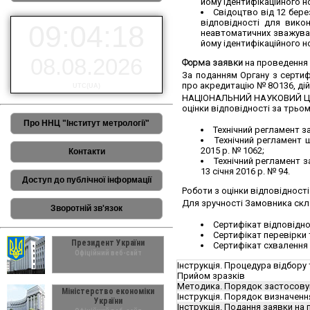
йому ідентифікаційного н
Свідоцтво від 12 бере
відповідності для вико
09:04:19
неавтоматичних зважувал
йому ідентифікаційного н
08.08.2026
Форма заявки
на проведення р
За поданням Органу з сертифі
про акредитацію № 8О136, ді
UTC(UA)
НАЦІОНАЛЬНИЙ НАУКОВИЙ ЦЕНТР
оцінки відповідності за трьо
Про ННЦ "Інститут метрології"
Технічний регламент з
Технічний регламент 
2015 р. № 1062;
Контакти
Технічний регламент з
13 січня 2016 р. № 94.
Доступ до публічної інформації
Роботи з оцінки відповідност
Для зручності Замовника скл
Зворотній зв'язок
Сертифікат відповіднос
Сертифікат перевірки т
Президент України
Сертифікат схвалення 
Офіційний веб-сайт
Інструкція. Процедура відбору т
Прийом зразків
Методика. Порядок застосовува
Міністерство економіки
Інструкція. Порядок визначення
України
Інструкція. Подання заявки на 