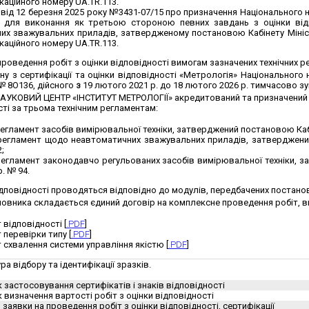
каційного номеру UA.TR.113.
від 12 березня 2025 року №3431-07/15 про призначення Національного н
і для виконання як третьою стороною певних завдань з оцінки відп
их зважувальних приладів, затвердженому постановою Кабінету Міністр
каційного номеру UA.TR.113.
проведення робіт з оцінки відповідності вимогам зазначених технічних р
у з сертифікації та оцінки відповідності «Метрологія» Національного 
№ 8О136, дійсного
з
19 лютого 2021 р. до 18 лютого 2026 р. тимчасово зу
КОВИЙ ЦЕНТР «ІНСТИТУТ МЕТРОЛОГІЇ» акредитований та призначений орг
сті за трьома технічним регламентам:
регламент засобів вимірювальної техніки, затверджений постановою Кабі
 регламент щодо неавтоматичних зважувальних приладів, затверджений
;
регламент законодавчо регульованих засобів вимірювальної техніки, з
р. № 94.
ідповідності проводяться відповідно до модулів, передбачених постано
овника складається єдиний договір на комплексне проведення робіт, в
 відповідності [
.PDF
]
 перевірки типу [
.PDF
]
 схвалення системи управління якістю [
.PDF
]
ра відбору та ідентифікації зразків.
застосовування сертифікатів і знаків відповідності
к визначення вартості робіт з оцінки відповідності
 заявки на проведення робіт з оцінки відповідності, сертифікації