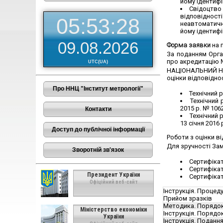
йому ідентифі
Свідоцтво 
відповідност
05:53:28
неавтоматичн
йому ідентифі
09.08.2026
Форма заявки
на 
За поданням Орган
про акредитацію 
UTC(UA)
НАЦІОНАЛЬНИЙ НАУ
оцінки відповідно
Про ННЦ "Інститут метрології"
Технічний 
Технічний
2015 р. № 1062
Контакти
Технічний 
13 січня 2016 
Доступ до публічної інформації
Роботи з оцінки в
Для зручності Зам
Зворотній зв'язок
Сертифікат
Сертифікат
Президент України
Сертифікат
Офіційний веб-сайт
Інструкція. Процеду
Прийом зразків
Методика. Порядок 
Міністерство економіки
Інструкція. Порядо
України
Інструкція. Подання