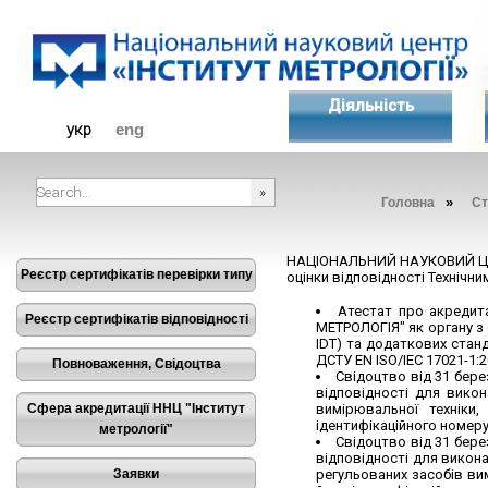
Діяльність
укр
eng
»
Головна
Ст
###SEARCHPLACEHOLDER###
НАЦІОНАЛЬНИЙ НАУКОВИЙ ЦЕНТР
Реєстр сертифікатів перевірки типу
оцінки відповідності Технічн
Атестат про акредит
Реєстр сертифікатів відповідності
МЕТРОЛОГІЯ" як органу з с
IDT) та додаткових стандар
ДСТУ EN ISO/IEC 17021-1:2017
Повноваження, Свідоцтва
Свідоцтво від 31 бере
відповідності для викон
Сфера акредитації ННЦ "Інститут
вимірювальної техніки
ідентифікаційного номеру
метрології"
Свідоцтво від 31 бере
відповідності для викон
Заявки
регульованих засобів вим