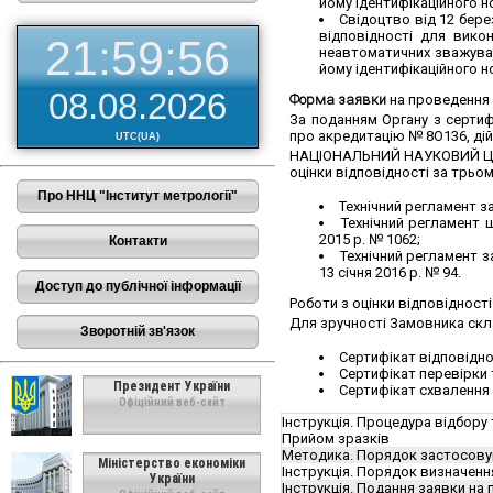
йому ідентифікаційного н
Свідоцтво від 12 бере
відповідності для вико
21:59:56
неавтоматичних зважувал
йому ідентифікаційного н
08.08.2026
Форма заявки
на проведення р
За поданням Органу з сертифі
про акредитацію № 8О136, ді
UTC(UA)
НАЦІОНАЛЬНИЙ НАУКОВИЙ ЦЕНТР
оцінки відповідності за трьо
Про ННЦ "Інститут метрології"
Технічний регламент з
Технічний регламент 
2015 р. № 1062;
Контакти
Технічний регламент з
13 січня 2016 р. № 94.
Доступ до публічної інформації
Роботи з оцінки відповідност
Для зручності Замовника скл
Зворотній зв'язок
Сертифікат відповіднос
Сертифікат перевірки т
Президент України
Сертифікат схвалення 
Офіційний веб-сайт
Інструкція. Процедура відбору т
Прийом зразків
Методика. Порядок застосовува
Міністерство економіки
Інструкція. Порядок визначення
України
Інструкція. Подання заявки на 