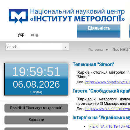
Діяльність
укр
eng
»
Головна
Про ННЦ "
###SEARCHPLACEHOLDER###
Телеканал "Simon"
19:59:52
"Харків - столиця метрології"
"Simon"
06.08.2026
Див.
https://www.objectiv.tv/201
Газета "Слобідський край
UTC(UA)
"Харківські метрологи долу
проведенню ХІ Міжнародної на
Про ННЦ "Інститут метрології"
Див.
http://www.slk.kh.ua/news/
Інтерв'ю на "Українськом
Контакти
FIZIKI NA 7 10 18-10 RA