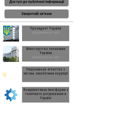
Доступ до публічної інформації
Зворотній зв'язок
Президент України
Офіційний веб-сайт
Міністерство економіки
України
Офіційний веб-сайт
Національне агенство з
питань запобігання корупції
Комунікативна платформа з
технічного регулювання в
Україні