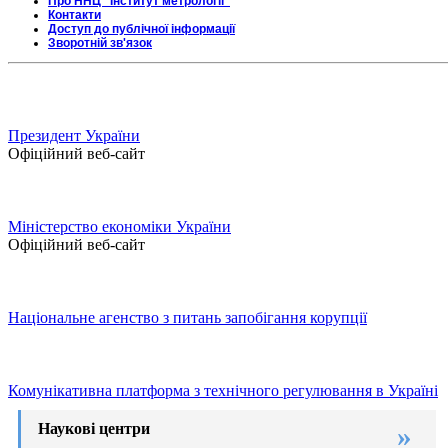
Про ННЦ "Інститут метрології"
Контакти
Доступ до публічної інформації
Зворотній зв'язок
Президент України
Офіційний веб-сайт
Міністерство економіки України
Офіційний веб-сайт
Національне агенство з питань запобігання корупції
Комунікативна платформа з технічного регулювання в Україні
Наукові центри