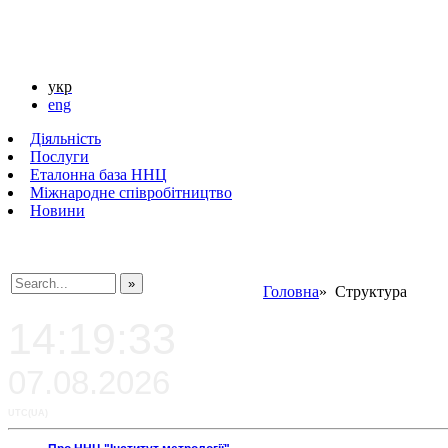
укр
eng
Діяльність
Послуги
Еталонна база ННЦ
Міжнародне співробітництво
Новини
Головна
» Структура
###SEARCHPLACEHOLDER###
14:19:33
07.08.2026
UTC(UA)