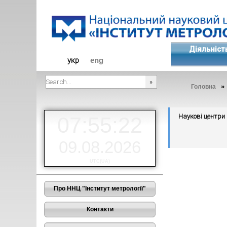
Діяльніст
укр
eng
»
Головна
###SEARCHPLACEHOLDER###
Наукові центри
07:55:23
09.08.2026
UTC(UA)
Про ННЦ "Інститут метрології"
Контакти