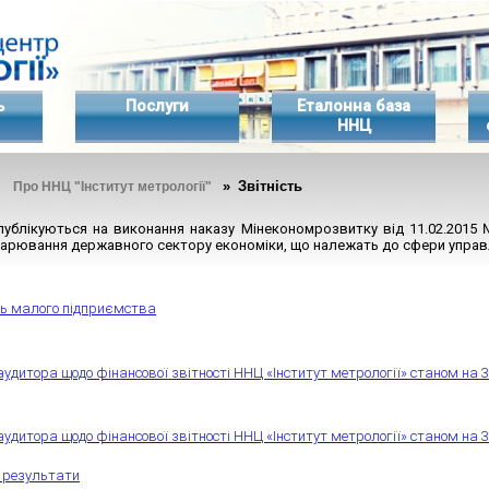
ь
Послуги
Еталонна база
ННЦ
»
» Звітність
Про ННЦ "Інститут метрології"
публікуються на виконання наказу Мінекономрозвитку від 11.02.2015 
дарювання державного сектору економіки, що належать до сфери управ
ть малого підприємства
аудитора щодо фінансової звітності ННЦ «Інститут метрології» станом на 3
аудитора щодо фінансової звітності ННЦ «Інститут метрології» станом на 3
і результати