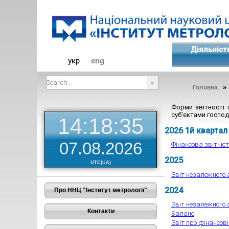
Діяльніст
укр
eng
Головна
###SEARCHPLACEHOLDER###
Форми звітності 
суб'єктами госпо
14:18:35
2026 1й квартал
07.08.2026
Фінансова звітніс
2025
UTC(UA)
Звіт незалежного 
2024
Про ННЦ "Інститут метрології"
Звіт незалежного 
Контакти
Баланс
Звіт про фінансов