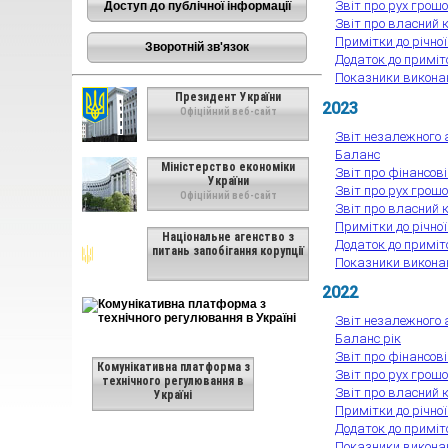
Звіт про рух грош
Доступ до публічної інформації
Звіт про власний 
Примітки до річної
Зворотній зв'язок
Додаток до приміто
Показники викона
Президент України
2023
Офіційний веб-сайт
Звіт незалежного 
Баланс
Міністерство економіки
Звіт про фінансов
України
Звіт про рух грош
Офіційний веб-сайт
Звіт про власний 
Примітки до річної
Національне агенство з
Додаток до приміто
питань запобігання корупції
Показники викона
2022
Звіт незалежного 
Баланс рік
Звіт про фінансов
Комунікативна платформа з
Звіт про рух грош
технічного регулювання в
Звіт про власний 
Україні
Примітки до річної
Додаток до приміто
Показники викона