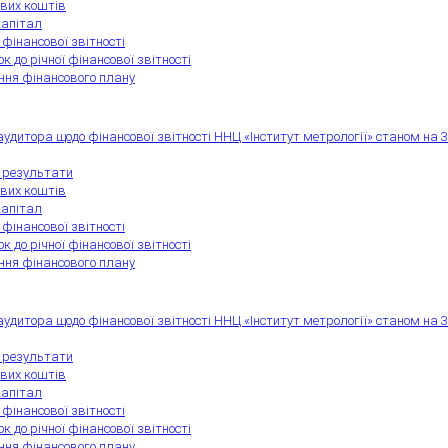
ових коштів
капітал
 фінансової звітності
к до річної фінансової звітності
ння фінансового плану
аудитора щодо фінансової звітності ННЦ «Інститут метрології» станом на 3
і результати
ових коштів
капітал
 фінансової звітності
к до річної фінансової звітності
ння фінансового плану
аудитора щодо фінансової звітності ННЦ «Інститут метрології» станом на 3
і результати
ових коштів
капітал
 фінансової звітності
к до річної фінансової звітності
ння фінансового плану