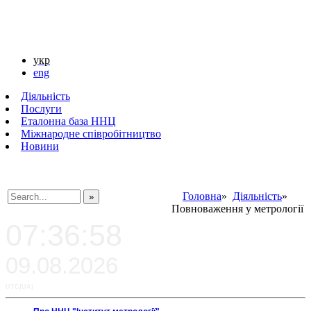
укр
eng
Діяльність
Послуги
Еталонна база ННЦ
Міжнародне співробітництво
Новини
Головна
»
Діяльність
»
Повноваження у метрології
###SEARCHPLACEHOLDER###
07:36:58
09.08.2026
UTC(UA)