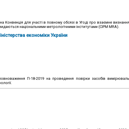
а Конвенція для участі в повному обсязі в Угоді про взаємне визнання
видаються національними метрологічними інститутами (CIPM MRA).
іністерства економіки України
повноваження П-18-2019 на проведення повірки засобів вимірюваль
ології.