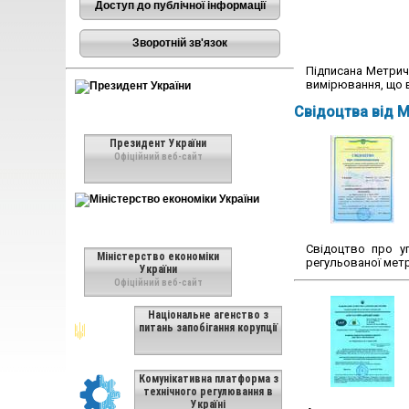
Доступ до публічної інформації
Зворотній зв'язок
Підписана Метричн
вимірювання, що 
Свідоцтва від М
Президент України
Офіційний веб-сайт
Свідоцтво про у
Міністерство економіки
регульованої метр
України
Офіційний веб-сайт
Національне агенство з
питань запобігання корупції
Комунікативна платформа з
технічного регулювання в
Україні