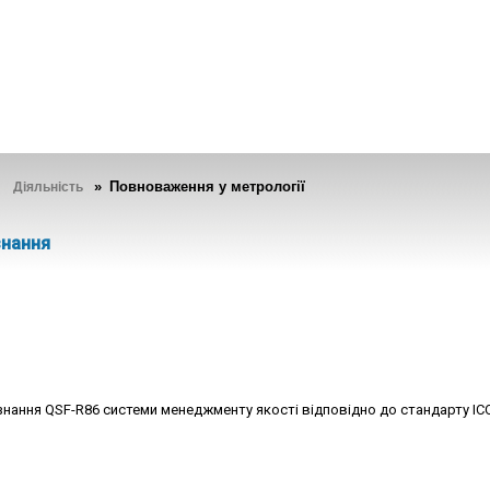
»
» Повноваження у метрології
Діяльність
знання
нання QSF-R86 системи менеджменту якості відповідно до стандарту ІСО/