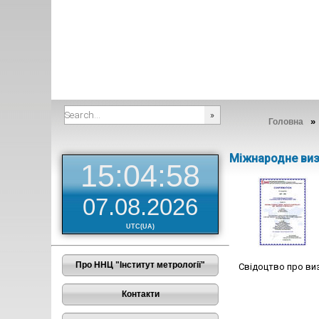
Головна
###SEARCHPLACEHOLDER###
Міжнародне ви
15:04:58
07.08.2026
UTC(UA)
Про ННЦ "Інститут метрології"
Свідоцтво про виз
Контакти