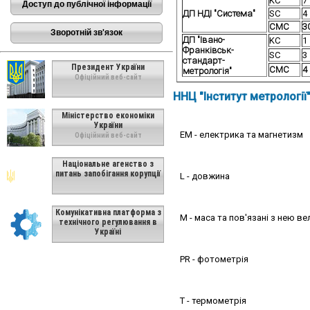
KC
7
Доступ до публічної інформації
ДП НДІ "Система"
SC
4
СМС
3
Зворотній зв'язок
ДП "Івано-
KC
1
Франківськ-
SC
3
стандарт-
Президент України
СМС
4
метрологія"
Офіційний веб-сайт
ННЦ "Інститут метрології
Міністерство економіки
України
EM - електрика та магнетизм
Офіційний веб-сайт
Національне агенство з
питань запобігання корупції
L - довжина
Комунікативна платформа з
M - маса та пов'язані з нею в
технічного регулювання в
Україні
PR - фотометрія
T - термометрія