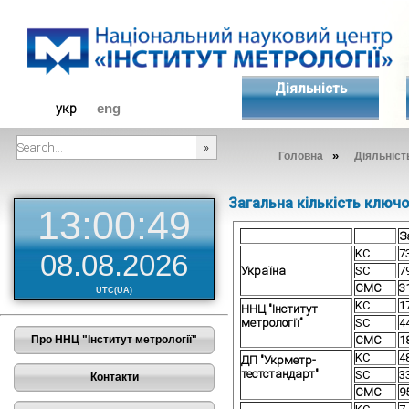
Діяльність
укр
eng
»
Головна
Діяльніст
###SEARCHPLACEHOLDER###
Загальна кількість ключ
13:00:50
З
KC
7
08.08.2026
Україна
SC
7
СМС
3
UTC(UA)
KC
1
ННЦ "Інститут
метрології"
SC
4
Про ННЦ "Інститут метрології"
СМС
1
KC
4
ДП "Укрметр-
тестстандарт"
SC
3
Контакти
СМС
9