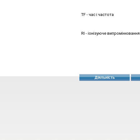
TF - час і частота
RІ - іонізуюче випромінювання
Діяльність