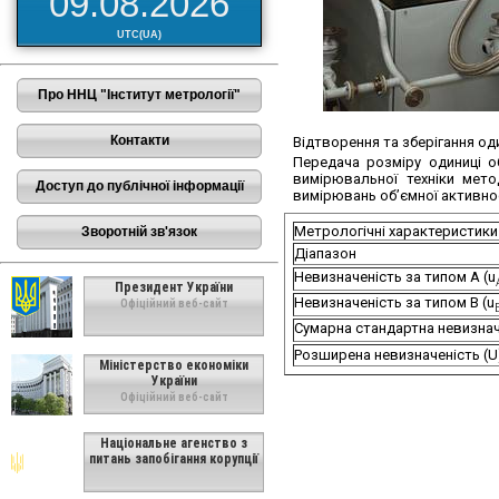
09.08.2026
UTC(UA)
Про ННЦ "Інститут метрології"
Контакти
Відтворення та зберігання оди
Передача розміру одиниці о
вимірювальної техніки мет
Доступ до публічної інформації
вимірювань об’ємної активнос
Метрологічні характеристики
Зворотній зв'язок
Діапазон
Невизначеність за типом А (u
Президент України
Невизначеність за типом В (u
Офіційний веб-сайт
Сумарна стандартна невизнач
Розширена невизначеність (U
Міністерство економіки
України
Офіційний веб-сайт
Національне агенство з
питань запобігання корупції