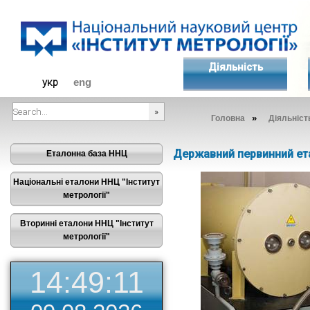
Діяльність
укр
eng
»
Головна
Діяльніст
###SEARCHPLACEHOLDER###
Державний первинний ета
Еталонна база ННЦ
Національні еталони ННЦ "Інститут
метрології"
Вторинні еталони ННЦ "Інститут
метрології"
14:49:12