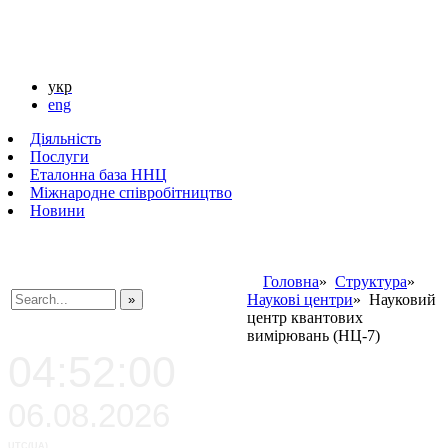
укр
eng
Діяльність
Послуги
Еталонна база ННЦ
Міжнародне співробітництво
Новини
Головна
»
Структура
»
Наукові центри
» Науковий
центр квантових
###SEARCHPLACEHOLDER###
вимірювань (НЦ-7)
04:52:00
06.08.2026
UTC(UA)