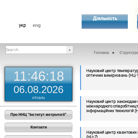
Діяльність
укр
eng
»
Головна
Структур
###SEARCHPLACEHOLDER###
Науковий центр температу
11:46:19
оптичних вимірювань (НЦ-1
06.08.2026
UTC(UA)
Науковий центр законодавчо
міжнародного співробітниц
інформаційних технологій (
Про ННЦ "Інститут метрології"
Контакти
Науковий центр квантових
(НЦ-7)