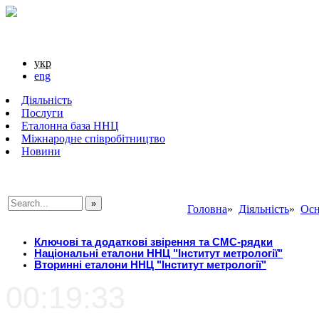
укр
eng
Діяльність
Послуги
Еталонна база ННЦ
Міжнародне співробітництво
Новини
Головна
»
Діяльність
»
Осн
###SEARCHPLACEHOLDER###
Ключові та додаткові звірення та СМС-рядки
Національні еталони ННЦ "Інститут метрології"
Вторинні еталони ННЦ "Інститут метрології"
00:19:33