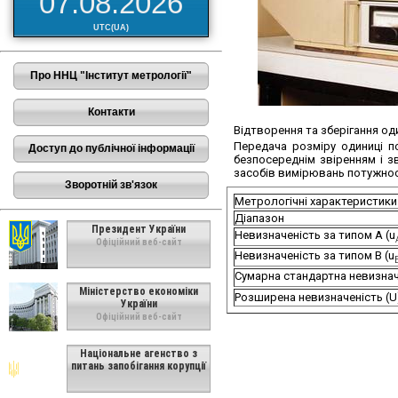
07.08.2026
UTC(UA)
Про ННЦ "Інститут метрології"
Контакти
Відтворення та зберігання од
Передача розміру одиниці 
Доступ до публічної інформації
безпосереднім звіренням і 
засобів вимірювань потужност
Зворотній зв'язок
Метрологічні характеристики
Діапазон
Президент України
Невизначеність за типом А (u
Офіційний веб-сайт
Невизначеність за типом В (u
Сумарна стандартна невизнач
Міністерство економіки
Розширена невизначеність (U
України
Офіційний веб-сайт
Національне агенство з
питань запобігання корупції