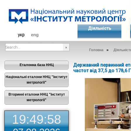
Діяльність
укр
eng
»
Головна
Діяльніст
###SEARCHPLACEHOLDER###
Державний первинний ета
Еталонна база ННЦ
частот від 37,5 до 178,6 
Національні еталони ННЦ "Інститут
метрології"
Вторинні еталони ННЦ "Інститут
метрології"
19:49:59