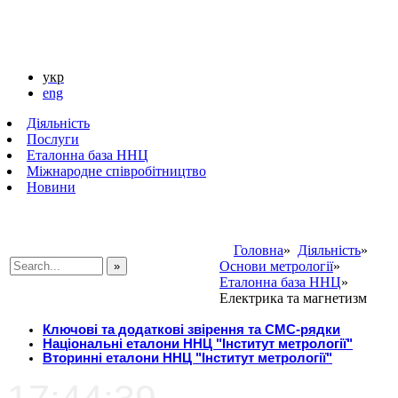
укр
eng
Діяльність
Послуги
Еталонна база ННЦ
Міжнародне співробітництво
Новини
Головна
»
Діяльність
»
Основи метрології
»
Еталонна база ННЦ
»
###SEARCHPLACEHOLDER###
Електрика та магнетизм
Ключові та додаткові звірення та СМС-рядки
Національні еталони ННЦ "Інститут метрології"
Вторинні еталони ННЦ "Інститут метрології"