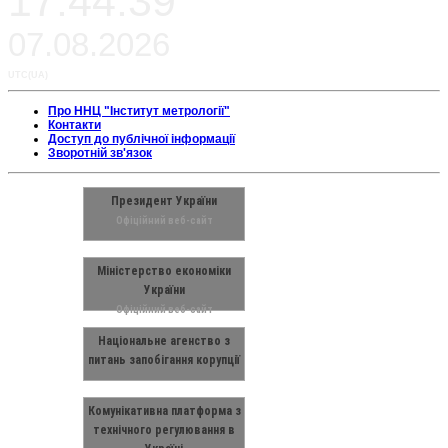
17:44:39
07.08.2026
UTC(UA)
Про ННЦ "Інститут метрології"
Контакти
Доступ до публічної інформації
Зворотній зв'язок
Президент України
Офіційний веб-сайт
Міністерство економіки
України
Офіційний веб-сайт
Національне агенство з
питань запобігання корупції
Комунікативна платформа з
технічного регулювання в