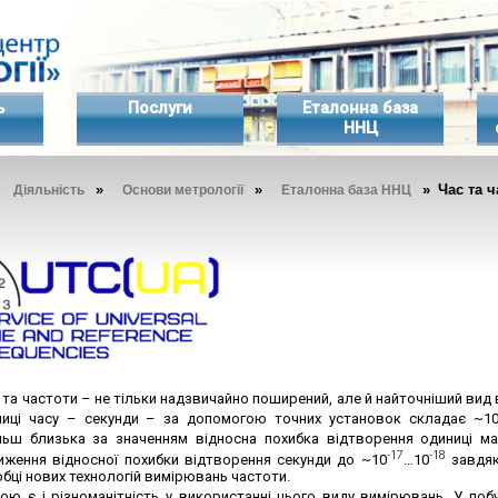
ь
Послуги
Еталонна база
ННЦ
»
»
»
» Час та ч
Діяльність
Основи метрології
Еталонна база ННЦ
та частоти – не тільки надзвичайно поширений, але й найточніший вид
ниці часу – секунди – за допомогою точних установок складає ~1
льш близька за значенням відносна похибка відтворення одиниці ма
-17
-18
иження відносної похибки відтворення секунди до ~10
…10
завдяк
обці нових технологій вимірювань частоти.
ою є і різноманітність у використанні цього виду вимірювань. У побу