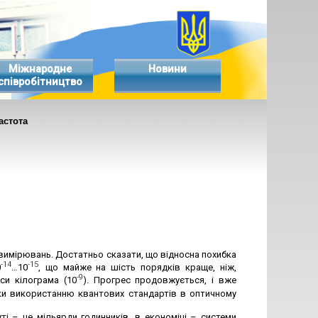
Міжнародне
Новини
співробітництво
астота
 вимірювань. Достатньо сказати, що відносна похибка
-14
-15
0
…10
, що майже на шість порядків краще, ніж,
-9
си кілограма (10
). Прогрес продовжується, і вже
и використанню квантових стандартів в оптичному
ті – це мільярди годинників, в економіці – системи