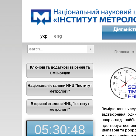
Діяльніст
укр
eng
Головна
###SEARCHPLACEHOLDER###
Ключові та додаткові звірення та
СМС-рядки
Національні еталони ННЦ "Інститут
метрології"
Вторинні еталони ННЦ "Інститут
Вимірювання часу 
метрології"
відтворення оди
наприклад, найбі
05:30:48
прогнозується зн
діапазоні та розр
Не менш унікальн