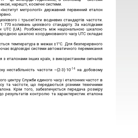
ксиі, нарешті, космічні системи.
«Інститут метрології» державний первинний еталон
ервно.
езієвого і трьохп’яти водневих стандартів частоти.
1 770 коливань цезієвого стандарту. За наслідками
и UTC (UA). Розбіжність між національною шкалою
народною шкалою координованого часу UTC складає
ється температура в межах ±1°С. Для безперервного
ючає відповідні системи автоматичного перемикання
 з еталонами інших країн, з використанням сигналів
-14
у нестабільність частоти ~(2-3)·10
на добовому
го центру Служби єдиного часу і еталонних частот в
асу та частоти, що передаються різними технічними
алона. Крім того, забезпечується передача розміру
одо результатів контролю та характеристик еталона