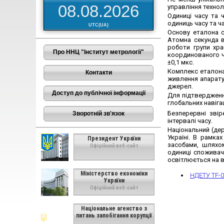
08.08.2026
управління технол
Одиниці часу та 
одиниць часу та ч
UTC(UA)
Основу еталона с
Атомна секунда в
роботи групи хр
Про ННЦ "Інститут метрології"
координованого 
±0,1 мкс.
Комплекс еталона
Контакти
живлення апарату
джерел.
Доступ до публічної інформації
Для підтвердженн
глобальних навіга
Безперервні звір
Зворотній зв'язок
інтервалі часу.
Національний (де
Україні. В рамка
Президент України
засобами, шляхом
Офіційний веб-сайт
одиниці споживач
освітлюється на ве
Міністерство економіки
НДЕТУ ТF-0
України
Офіційний веб-сайт
Національне агенство з
питань запобігання корупції