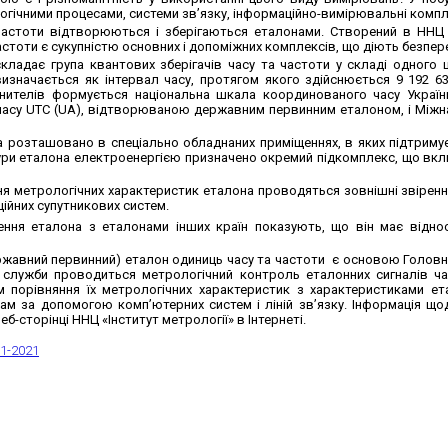
огічними процесами, системи зв’язку, інформаційно-вимірювальні компле
частоти відтворюються і зберігаються еталонами. Створений в ННЦ 
астоти є сукупністю основних і допоміжних комплексів, що діють безпер
кладає група квантових зберігачів часу та частоти у складі одного ц
изначається як інтервал часу, протягом якого здійснюється 9 192 63
анителів формується національна шкала координованого часу Україн
часу UTC (UA), відтворюваною державним первинним еталоном, і Між
 розташовано в спеціально обладнаних приміщеннях, в яких підтриму
ри еталона електроенергією призначено окремий підкомплекс, що вкл
я метрологічних характеристик еталона проводяться зовнішні звірення
ційних супутникових систем.
ення еталона з еталонами інших країн показують, що він має відносн
ржавний первинний) еталон одиниць часу та частоти є основою Головно
х служби проводиться метрологічний контроль еталонних сигналів ч
 порівняння їх метрологічних характеристик з характеристиками ет
ам за допомогою комп’ютерних систем і ліній зв’язку. Інформація щ
б-сторінці ННЦ «Інститут метрології» в Інтернеті.
1-2021