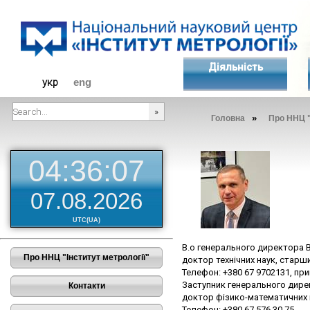
Діяльність
укр
eng
»
Головна
Про ННЦ "
###SEARCHPLACEHOLDER###
04:36:08
07.08.2026
UTC(UA)
В.о генерального директора
Про ННЦ "Інститут метрології"
доктор технічних наук, старш
Телефон: +380 67 9702131, при
Заступник генерального дир
Контакти
доктор фізико-математичних 
Телефон: +380 67 576 30 75