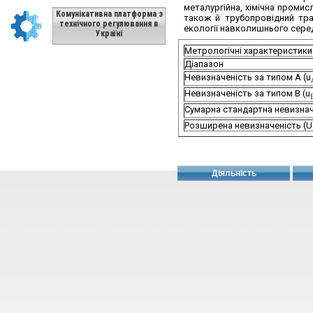
металургійна, хімічна проми
Комунікативна платформа з
також й трубопровідний тра
технічного регулювання в
екології навколишнього сер
Україні
Метрологічні характеристики
Діапазон
Невизначеність за типом А (u
Невизначеність за типом В (u
Сумарна стандартна невизнач
Розширена невизначеність (U
Діяльність