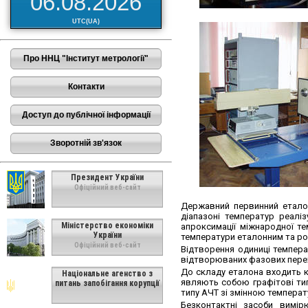
06.08.2026
UTC(UA)
Про ННЦ "Інститут метрології"
Контакти
Доступ до публічної інформації
Зворотній зв'язок
Президент України
Офіційний веб-сайт
Державний первинний еталон
діапазоні температур реалі
Міністерство економіки
апроксимації міжнародної т
України
температури еталонним та ро
Офіційний веб-сайт
Відтворення одиниці темпера
відтворюваних фазових перехо
До складу еталона входить к
Національне агенство з
являють собою графітові ти
питань запобігання корупції
типу АЧТ зі змінною темпера
Безконтактні засоби вимір