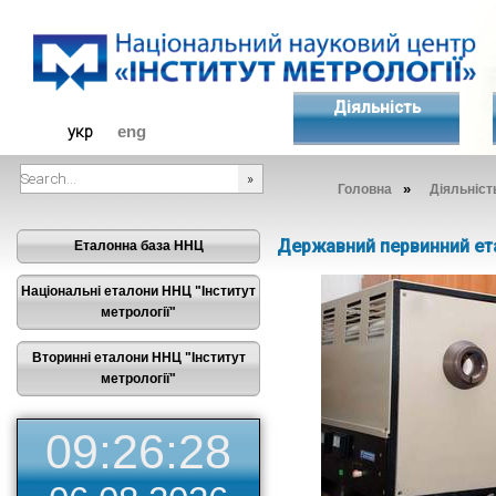
Діяльність
укр
eng
»
Головна
Діяльніст
###SEARCHPLACEHOLDER###
Державний первинний етал
Еталонна база ННЦ
Національні еталони ННЦ "Інститут
метрології"
Вторинні еталони ННЦ "Інститут
метрології"
09:26:28