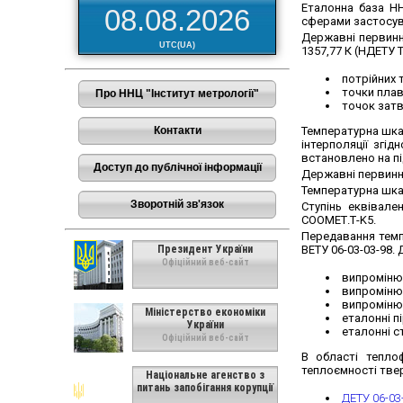
Еталонна база НН
08.08.2026
сферами застосува
Державні первинні
UTC(UA)
1357,77 К (НДЕТУ 
потрійних 
точки плав
Про ННЦ "Інститут метрології"
точок затве
Контакти
Температурна шкал
інтерполяції згід
встановлено на пі
Доступ до публічної інформації
Державні первинні
Температурна шка
Зворотній зв'язок
Ступінь еквівале
СООМЕТ.Т-K5.
Передавання темпе
Президент України
ВЕТУ 06-03-03-98.
Офіційний веб-сайт
випромінюв
випромінюв
випромінюв
Міністерство економіки
еталонні пі
України
еталонні с
Офіційний веб-сайт
В області теплоф
теплоємності твер
Національне агенство з
питань запобігання корупції
ДЕТУ 06-03