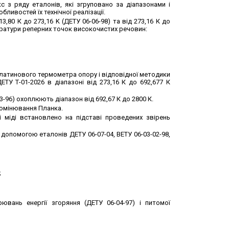
 з ряду еталонів, які згруповано за діапазонами і
ливостей їх технічної реалізації.
,80 К до 273,16 K (ДЕТУ 06-06-98) та від 273,16 К до
ператури реперних точок високочистих речовин:
платинового термометра опору і відповідної методики
ЕТУ Т-01-2026 в діапазоні від 273,16 К до 692,677 К
3-96) охоплюють діапазон від 692,67 К до 2800 К.
ромінювання Планка.
і міді встановлено на підставі проведених звірень
допомогою еталонів ДЕТУ 06-07-04, ВЕТУ 06-03-02-98,
;
ювань енергії згоряння (ДЕТУ 06-04-97) і питомої