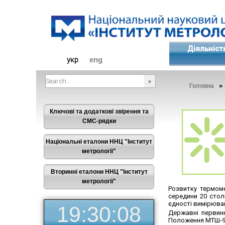
Діяльніст
укр
eng
Головна
###SEARCHPLACEHOLDER###
Ключові та додаткові звірення та
СМС-рядки
Національні еталони ННЦ "Інститут
метрології"
Вторинні еталони ННЦ "Інститут
метрології"
Розвитку термоме
середини 20 столі
єдності вимірюван
19:30:08
Державні первинн
Положення МТШ-9