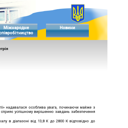
Міжнародне
Новини
співробітництво
трія
огії» надавалася особлива увага, починаючи майже з
дні сприяє успішному вирішенню завдань забезпечення
алу в діапазоні від 13,8 К до 2800 К відповідно до