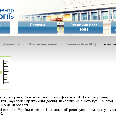
ь
Послуги
Еталонна база
ННЦ
»
»
»
» Термоме
Діяльність
Основи метрології
Еталонна база ННЦ
трії, зокрема, безконтактної, і теплофізики в ННЦ «Інститут метрол
ття. Науковий і практичний досвід, накопичений в інституті, і сього
ь в даній області.
і еталони України в області термометрії реалізують температурну шк
0.