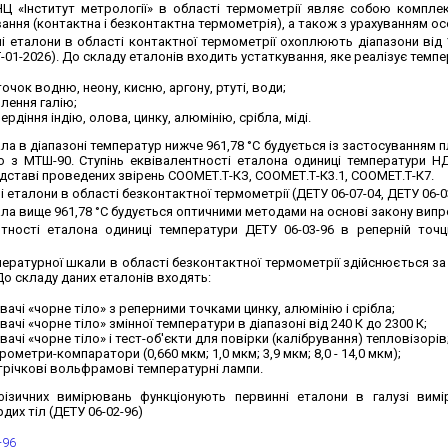
Ц «Інститут метрології» в області термометрії являє собою комплекс
ння (контактна і безконтактна термометрія), а також з урахуванням особ
 еталони в області контактної термометрії охоплюють діапазони від 13
Т-01-2026). До складу еталонів входить устаткування, яке реалізує тем
точок водню, неону, кисню, аргону, ртуті, води;
лення галію;
рдіння індію, олова, цинку, алюмінію, срібла, міді.
а в діапазоні температур нижче 961,78 °С будується із застосуванням 
но з МТШ-90. Ступінь еквівалентності еталона одиниці температури НД
дставі проведених звірень СООМЕТ.Т-КЗ, СООМЕТ.Т-К3.1, СООМЕТ.Т-К7.
 еталони в області безконтактної термометрії (ДЕТУ 06-07-04, ДЕТУ 06-0
ла вище 961,78 °С будується оптичними методами на основі закону вип
нтності еталона одиниці температури ДЕТУ 06-03-96 в реперній точц
ратурної шкали в області безконтактної термометрії здійснюється за 
 До складу даних еталонів входять:
ачі «чорне тіло» з реперними точками цинку, алюмінію і срібла;
ачі «чорне тіло» змінної температури в діапазоні від 240 К до 2300 К;
ачі «чорне тіло» і тест-об'єкти для повірки (калібрування) тепловізорів
рометри-компаратори (0,660 мкм; 1,0 мкм; 3,9 мкм; 8,0 - 14,0 мкм);
трічкові вольфрамові температурні лампи.
ізичних вимірювань функціонують первинні еталони в галузі вимір
дих тіл (ДЕТУ 06-02-96)
-96