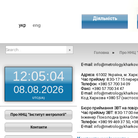
Діяльність
укр
eng
»
Головна
Про ННЦ "
###SEARCHPLACEHOLDER###
E-mail
: info@metrology.kharkov
12:05:05
Адреса
: 61002 Україна, м. Хар
Час прийому
: 8:30-17:15 перер
Телефон
: +380 57 700 34 09
08.08.2026
Факс
: +380 57 700 34 47
E-mail
: info@metrology.kharkov
Код Харкова +380 57 (застос
UTC(UA)
Бюро приймання ЗВТ на повірк
Час прийому ЗВТ:
8:30-17:00 пе
Про ННЦ "Інститут метрології"
Інженер Поколодна Ірина Оле
Телефон:
+380 99 469 37 50, +38
E-mail:
info@metrology.kharkov
Контакти