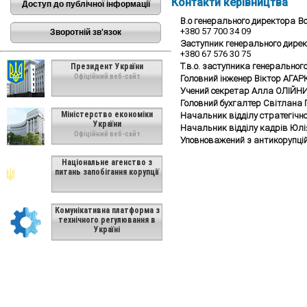
Контакти керівництва
Доступ до публічної інформації
В.о генерального директора
В
+380 57 700 34 09
Зворотній зв'язок
Заступник генерального дире
+380 67 576 30 75
Т.в.о. заступника генеральног
Президент України
Офіційний веб-сайт
Головний інженер Віктор АГА
Учений секретар Алла ОЛІЙН
Головний бухгалтер Світлана
Міністерство економіки
Начальник відділу стратегічн
України
Начальник відділу кадрів Юл
Офіційний веб-сайт
Уповноважений з антикорупці
Національне агенство з
питань запобігання корупції
Комунікативна платформа з
технічного регулювання в
Україні