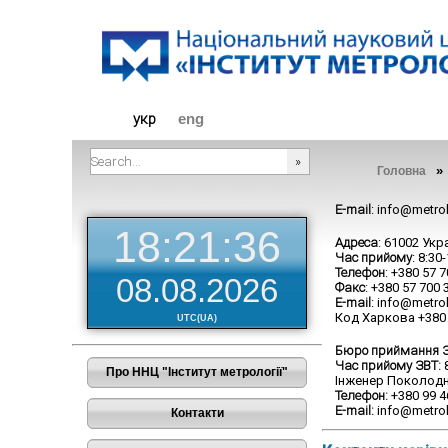
Діяльніст
укр
eng
Головна
###SEARCHPLACEHOLDER###
E-mail
: info@metro
18:21:36
Адреса
: 61002 Укр
Час прийому
: 8:30
Телефон
: +380 57 
08.08.2026
Факс
: +380 57 700 
E-mail
: info@metro
Код Харкова +380 
UTC(UA)
Бюро приймання ЗВ
Час прийому ЗВТ:
8
Про ННЦ "Інститут метрології"
Інженер Поколодн
Телефон:
+380 99 46
E-mail:
info@metrol
Контакти