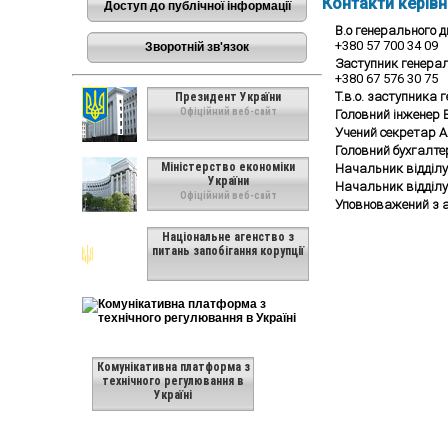
Контакти керів
Доступ до публічної інформації
В.о генерального 
+380 57 700 34 09
Зворотній зв'язок
Заступник генерал
+380 67 576 30 75
Т.в.о. заступника
Президент України
Офіційний веб-сайт
Головний інженер 
Учений секретар 
Головний бухгалт
Міністерство економіки
Начальник відділу
України
Начальник відділ
Офіційний веб-сайт
Уповноважений з 
Національне агенство з
питань запобігання корупції
Комунікативна платформа з
технічного регулювання в
Україні