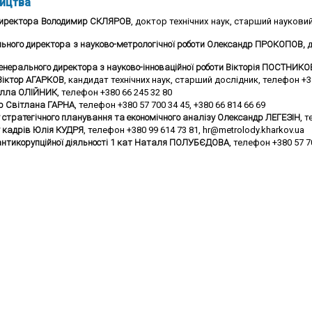
ництва
директора
Володимир СКЛЯРОВ
, доктор технічних наук, старший наукови
ьного директора з науково-метрологічної роботи Олександр ПРОКОПОВ,
д
 генерального директора з науково-інноваційної роботи Вікторія ПОСТНИК
Віктор АГАРКОВ
, кандидат технічних наук, старший дослідник, телефон +3
Алла ОЛІЙНИК
, телефон +380 66 245 32 80
ер Світлана ГАРНА
, телефон +380 57 700 34 45, +380 66 814 66 69
 стратегічного планування та економічного аналізу Олександр ЛЕГЕЗІН
, 
у кадрів Юлія КУДРЯ
, телефон +380 99 614 73 81, hr@metrolody.kharkov.ua
антикорупційної діяльності 1 кат Наталя ПОЛУБЄДОВА
, телефон +380 57 7