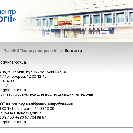
ь
Послуги
Еталонна база
ННЦ
»
» Контакти
Про ННЦ "Інститут метрології"
logy.kharkov.ua.
аїна, м. Харків, вул. Мироносицька, 42
-17:15 перерва: 12:00-12:45.
700 34 09
34 47
logy.kharkov.ua.
57 (застосовується для всіх подальших телефонів)
Т на повірку, калібровку, випробування
:30-17:00 перерва: 12:00-13:00.
а Ірина Олександрівна
9 37 50, +380 57 704 98 67
ogy.kharkov.ua