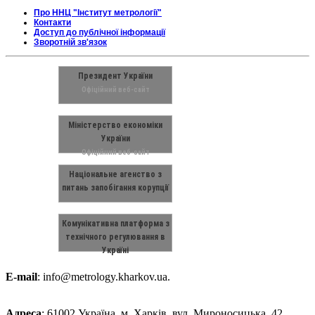
Про ННЦ "Інститут метрології"
Контакти
Доступ до публічної інформації
Зворотній зв'язок
Президент України
Офіційний веб-сайт
Міністерство економіки
України
Офіційний веб-сайт
Національне агенство з
питань запобігання корупції
Комунікативна платформа з
технічного регулювання в
Україні
E-mail
: info@metrology.kharkov.ua.
Адреса
: 61002 Україна, м. Харків, вул. Мироносицька, 42