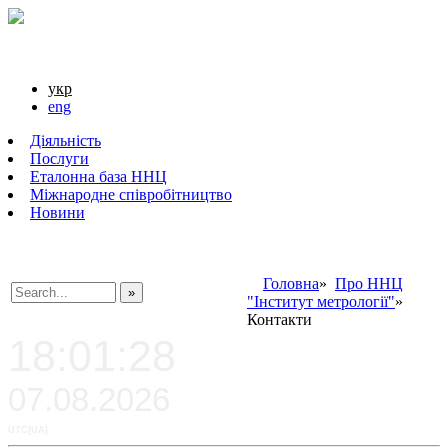
укр
eng
Діяльність
Послуги
Еталонна база ННЦ
Міжнародне співробітництво
Новини
Головна
»
Про ННЦ
"Інститут метрології"
»
###SEARCHPLACEHOLDER###
Контакти
18:01:28
07.08.2026
UTC(UA)