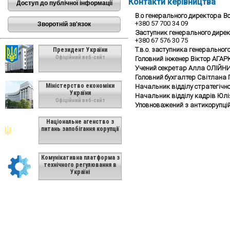
Контакти керівництва
Доступ до публічної інформації
В.о генерального директора
В
+380 57 700 34 09
Зворотній зв'язок
Заступник генерального дире
+380 67 576 30 75
Т.в.о. заступника генеральног
Президент України
Офіційний веб-сайт
Головний інженер Віктор АГА
Учений секретар Алла ОЛІЙН
Головний бухгалтер Світлана
Міністерство економіки
Начальник відділу стратегічн
України
Начальник відділу кадрів Юл
Офіційний веб-сайт
Уповноважений з антикорупці
Національне агенство з
питань запобігання корупції
Комунікативна платформа з
технічного регулювання в
Україні