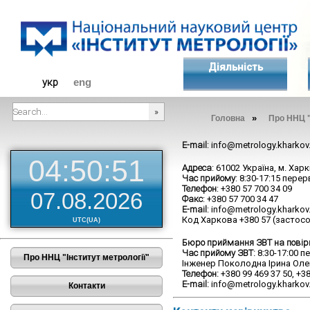
Діяльність
укр
eng
»
Головна
Про ННЦ "
###SEARCHPLACEHOLDER###
E-mail
: info@metrology.kharkov
04:50:51
Адреса
: 61002 Україна, м. Хар
Час прийому
: 8:30-17:15 перер
Телефон
: +380 57 700 34 09
07.08.2026
Факс
: +380 57 700 34 47
E-mail
: info@metrology.kharkov
Код Харкова +380 57 (застос
UTC(UA)
Бюро приймання ЗВТ на повірк
Час прийому ЗВТ:
8:30-17:00 пе
Про ННЦ "Інститут метрології"
Інженер Поколодна Ірина Оле
Телефон:
+380 99 469 37 50, +38
E-mail:
info@metrology.kharkov
Контакти