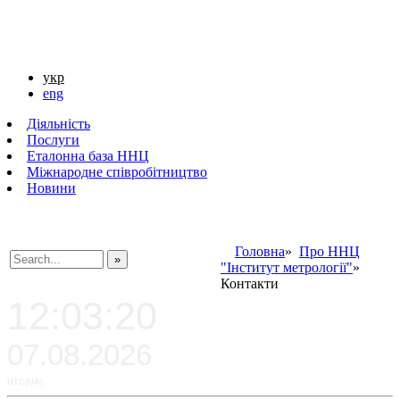
укр
eng
Діяльність
Послуги
Еталонна база ННЦ
Міжнародне співробітництво
Новини
Головна
»
Про ННЦ
"Інститут метрології"
»
###SEARCHPLACEHOLDER###
Контакти
12:03:20
07.08.2026
UTC(UA)