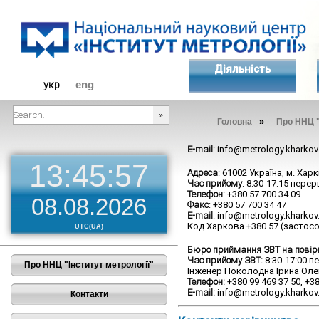
Діяльність
укр
eng
»
Головна
Про ННЦ "
###SEARCHPLACEHOLDER###
E-mail
: info@metrology.kharkov
13:45:57
Адреса
: 61002 Україна, м. Хар
Час прийому
: 8:30-17:15 перер
Телефон
: +380 57 700 34 09
08.08.2026
Факс
: +380 57 700 34 47
E-mail
: info@metrology.kharkov
Код Харкова +380 57 (застос
UTC(UA)
Бюро приймання ЗВТ на повірк
Час прийому ЗВТ:
8:30-17:00 пе
Про ННЦ "Інститут метрології"
Інженер Поколодна Ірина Оле
Телефон:
+380 99 469 37 50, +38
E-mail:
info@metrology.kharkov
Контакти