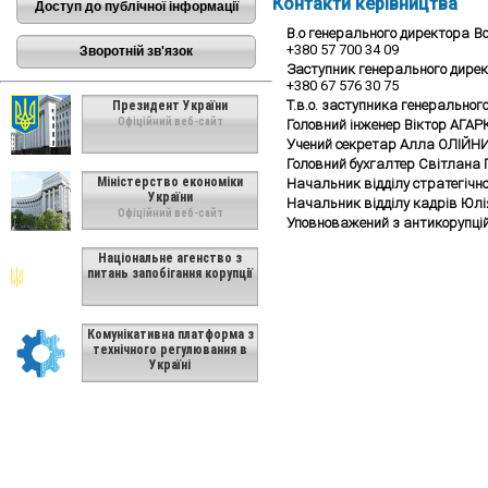
Контакти керівництва
Доступ до публічної інформації
В.о генерального директора
В
+380 57 700 34 09
Зворотній зв'язок
Заступник генерального дире
+380 67 576 30 75
Т.в.о. заступника генеральног
Президент України
Офіційний веб-сайт
Головний інженер Віктор АГА
Учений секретар Алла ОЛІЙН
Головний бухгалтер Світлана
Міністерство економіки
Начальник відділу стратегічн
України
Начальник відділу кадрів Юл
Офіційний веб-сайт
Уповноважений з антикорупці
Національне агенство з
питань запобігання корупції
Комунікативна платформа з
технічного регулювання в
Україні