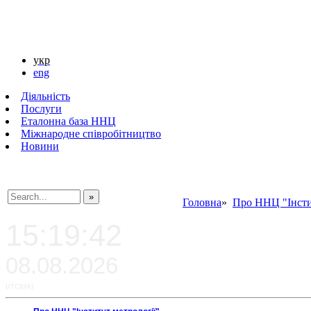
укр
eng
Діяльність
Послуги
Еталонна база ННЦ
Міжнародне співробітництво
Новини
Головна
»
Про ННЦ "Інсти
###SEARCHPLACEHOLDER###
15:19:42
08.08.2026
UTC(UA)