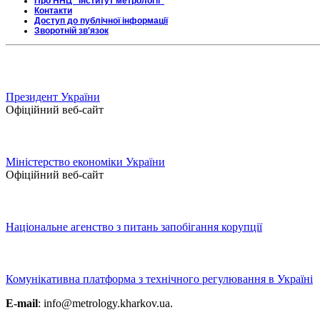
Про ННЦ "Інститут метрології"
Контакти
Доступ до публічної інформації
Зворотній зв'язок
Президент України
Офіційний веб-сайт
Міністерство економіки України
Офіційний веб-сайт
Національне агенство з питань запобігання корупції
Комунікативна платформа з технічного регулювання в Україні
E-mail
: info@metrology.kharkov.ua.