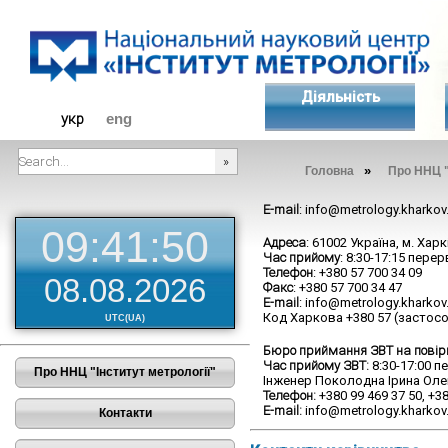
Діяльність
укр
eng
»
Головна
Про ННЦ "
###SEARCHPLACEHOLDER###
E-mail
: info@metrology.kharkov
09:41:50
Адреса
: 61002 Україна, м. Хар
Час прийому
: 8:30-17:15 перер
Телефон
: +380 57 700 34 09
08.08.2026
Факс
: +380 57 700 34 47
E-mail
: info@metrology.kharkov
Код Харкова +380 57 (застос
UTC(UA)
Бюро приймання ЗВТ на повірк
Час прийому ЗВТ:
8:30-17:00 пе
Про ННЦ "Інститут метрології"
Інженер Поколодна Ірина Оле
Телефон:
+380 99 469 37 50, +38
E-mail:
info@metrology.kharkov
Контакти