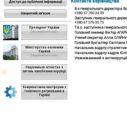
Контакти керівництва
Доступ до публічної інформації
В.о генерального директора
В
+380 57 700 34 09
Зворотній зв'язок
Заступник генерального дире
+380 67 576 30 75
Т.в.о. заступника генеральног
Президент України
Офіційний веб-сайт
Головний інженер Віктор АГА
Учений секретар Алла ОЛІЙН
Головний бухгалтер Світлана
Міністерство економіки
Начальник відділу стратегічн
України
Начальник відділу кадрів Юл
Офіційний веб-сайт
Уповноважений з антикорупці
Національне агенство з
питань запобігання корупції
Комунікативна платформа з
технічного регулювання в
Україні