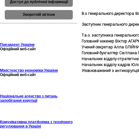
Доступ до публічної інформації
Контакти керівництва
В.о генерального директора
В
Зворотній зв'язок
57 700 34 09
Заступник генерального дире
67 576 30 75
Т.в.о. заступника генеральног
Головний інженер Віктор АГА
Президент України
Учений секретар Алла ОЛІЙН
Офіційний веб-сайт
Головний бухгалтер Світлана
Начальник відділу стратегічн
Начальник відділу кадрів Юл
Міністерство економіки України
Уповноважений з антикорупці
Офіційний веб-сайт
Національне агенство з питань
запобігання корупції
Комунікативна платформа з технічного
регулювання в Україні