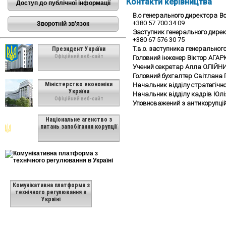
Контакти керівництва
Доступ до публічної інформації
В.о генерального директора
В
+380 57 700 34 09
Зворотній зв'язок
Заступник генерального дире
+380 67 576 30 75
Т.в.о. заступника генеральног
Президент України
Офіційний веб-сайт
Головний інженер Віктор АГА
Учений секретар Алла ОЛІЙН
Головний бухгалтер Світлана
Міністерство економіки
Начальник відділу стратегічн
України
Начальник відділу кадрів Юл
Офіційний веб-сайт
Уповноважений з антикорупці
Національне агенство з
питань запобігання корупції
Комунікативна платформа з
технічного регулювання в
Україні