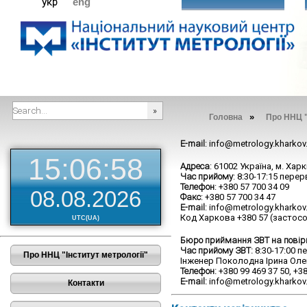
укр
eng
»
Головна
Про ННЦ "
###SEARCHPLACEHOLDER###
E-mail
: info@metrology.kharkov
15:06:59
Адреса
: 61002 Україна, м. Хар
Час прийому
: 8:30-17:15 перер
Телефон
: +380 57 700 34 09
08.08.2026
Факс
: +380 57 700 34 47
E-mail
: info@metrology.kharkov
Код Харкова +380 57 (застос
UTC(UA)
Бюро приймання ЗВТ на повірк
Час прийому ЗВТ:
8:30-17:00 пе
Про ННЦ "Інститут метрології"
Інженер Поколодна Ірина Оле
Телефон:
+380 99 469 37 50, +38
E-mail:
info@metrology.kharkov
Контакти