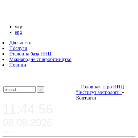
укр
eng
Діяльність
Послуги
Еталонна база ННЦ
Міжнародне співробітництво
Новини
Головна
»
Про ННЦ
"Інститут метрології"
»
###SEARCHPLACEHOLDER###
Контакти
11:44:56
08.08.2026
UTC(UA)