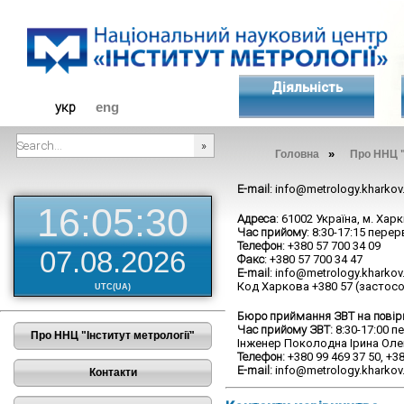
Діяльність
укр
eng
»
Головна
Про ННЦ "
###SEARCHPLACEHOLDER###
E-mail
: info@metrology.kharkov
16:05:30
Адреса
: 61002 Україна, м. Хар
Час прийому
: 8:30-17:15 перер
Телефон
: +380 57 700 34 09
07.08.2026
Факс
: +380 57 700 34 47
E-mail
: info@metrology.kharkov
Код Харкова +380 57 (застос
UTC(UA)
Бюро приймання ЗВТ на повірк
Час прийому ЗВТ:
8:30-17:00 пе
Про ННЦ "Інститут метрології"
Інженер Поколодна Ірина Оле
Телефон:
+380 99 469 37 50, +38
E-mail:
info@metrology.kharkov
Контакти