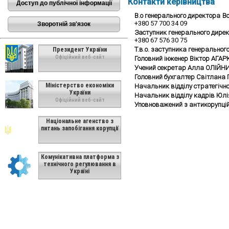
Контакти керівництва
Доступ до публічної інформації
В.о генерального директора
В
+380 57 700 34 09
Зворотній зв'язок
Заступник генерального дире
+380 67 576 30 75
Т.в.о. заступника генеральног
Президент України
Офіційний веб-сайт
Головний інженер Віктор АГА
Учений секретар Алла ОЛІЙН
Головний бухгалтер Світлана
Міністерство економіки
Начальник відділу стратегічн
України
Начальник відділу кадрів Юл
Офіційний веб-сайт
Уповноважений з антикорупці
Національне агенство з
питань запобігання корупції
Комунікативна платформа з
технічного регулювання в
Україні