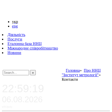
укр
eng
Діяльність
Послуги
Еталонна база ННЦ
Міжнародне співробітництво
Новини
Головна
»
Про ННЦ
"Інститут метрології"
»
###SEARCHPLACEHOLDER###
Контакти
22:59:19
06.08.2026
UTC(UA)